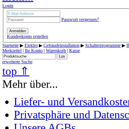
Login
Passwort vergessen?
Anmelden
Kundenkonto erstellen
Startseite
▶
Elektro
▶
Gebäudeinstallation
▶
Schalterprogramme
▶
B
Merkzettel
|
Ihr Konto
|
Warenkorb
|
Kasse
Los
erweiterte Suche
top ⇑
Mehr über...
Liefer- und Versandkoste
Privatsphäre und Datens
Unsere AGBs