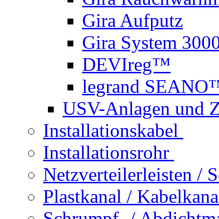
Gira Aufputz
Gira System 300
DEVIreg™
legrand SEANO
USV-Anlagen und 
Installationskabel
Installationsrohr
Netzverteilerleisten /
Plastkanal / Kabelkana
Schrumpf- / Abdichtma