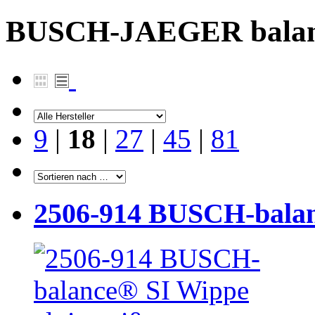
BUSCH-JAEGER balan
9
|
18
|
27
|
45
|
81
2506-914 BUSCH-balan