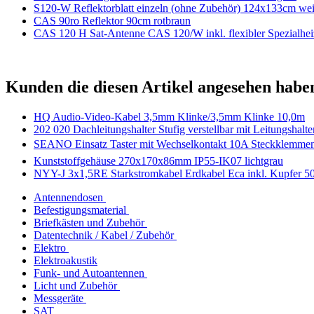
S120-W Reflektorblatt einzeln (ohne Zubehör) 124x133cm we
CAS 90ro Reflektor 90cm rotbraun
CAS 120 H Sat-Antenne CAS 120/W inkl. flexibler Spezialhei
Kunden die diesen Artikel angesehen habe
HQ Audio-Video-Kabel 3,5mm Klinke/3,5mm Klinke 10,0m
202 020 Dachleitungshalter Stufig verstellbar mit Leitungshalte
SEANO Einsatz Taster mit Wechselkontakt 10A Steckklemme
Kunststoffgehäuse 270x170x86mm IP55-IK07 lichtgrau
NYY-J 3x1,5RE Starkstromkabel Erdkabel Eca inkl. Kupfer 
Antennendosen
Befestigungsmaterial
Briefkästen und Zubehör
Datentechnik / Kabel / Zubehör
Elektro
Elektroakustik
Funk- und Autoantennen
Licht und Zubehör
Messgeräte
SAT