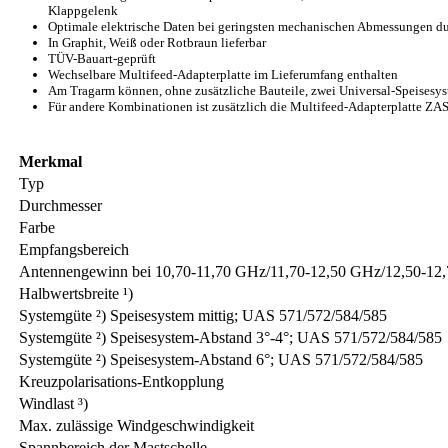
Klappgelenk
Optimale elektrische Daten bei geringsten mechanischen Abmessungen du
In Graphit, Weiß oder Rotbraun lieferbar
TÜV-Bauart-geprüft
Wechselbare Multifeed-Adapterplatte im Lieferumfang enthalten
Am Tragarm können, ohne zusätzliche Bauteile, zwei Universal-Speisesy
Für andere Kombinationen ist zusätzlich die Multifeed-Adapterplatte ZAS
Merkmal
Typ
Durchmesser
Farbe
Empfangsbereich
Antennengewinn bei 10,70-11,70 GHz/11,70-12,50 GHz/12,50-12
Halbwertsbreite ¹)
Systemgüte ²) Speisesystem mittig; UAS 571/572/584/585
Systemgüte ²) Speisesystem-Abstand 3°-4°; UAS 571/572/584/585
Systemgüte ²) Speisesystem-Abstand 6°; UAS 571/572/584/585
Kreuzpolarisations-Entkopplung
Windlast ³)
Max. zulässige Windgeschwindigkeit
Spannbereich der Mastschelle