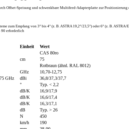
rch Offset-Speisung und schwenkbare Multifeed-Adapterplatte zur Positionierung
steme zum Empfang von 3° bis 4° (z. B. ASTRA 19,2°/23,5°) oder 6° (z. B. ASTRA
 90 erforderlich
Einheit
Wert
CAS 80ro
cm
75
Rotbraun (ähnl. RAL 8012)
GHz
10,70-12,75
,75 GHz
dBi
36,8/37,3/37,7
°
Typ. < 2,2
dB/K
16,9/17,9
dB/K
16,6/17,4
dB/K
16,3/17,1
dB
Typ. > 26
N
450
km/h
190
mm
38-90