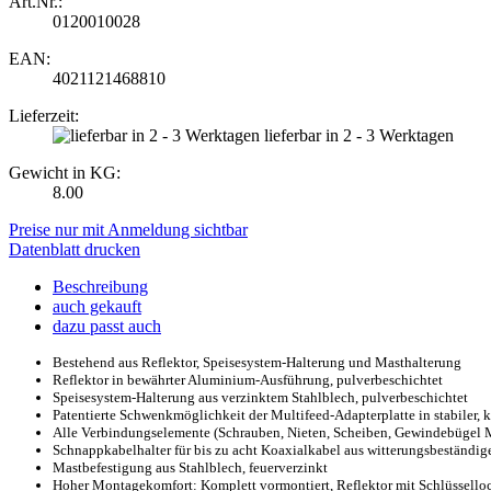
Art.Nr.:
0120010028
EAN:
4021121468810
Lieferzeit:
lieferbar in 2 - 3 Werktagen
Gewicht in KG:
8.00
Preise nur mit Anmeldung sichtbar
Datenblatt drucken
Beschreibung
auch gekauft
dazu passt auch
Bestehend aus Reflektor, Speisesystem-Halterung und Masthalterung
Reflektor in bewährter Aluminium-Ausführung, pulverbeschichtet
Speisesystem-Halterung aus verzinktem Stahlblech, pulverbeschichtet
Patentierte Schwenkmöglichkeit der Multifeed-Adapterplatte in stabiler,
Alle Verbindungselemente (Schrauben, Nieten, Scheiben, Gewindebügel 
Schnappkabelhalter für bis zu acht Koaxialkabel aus witterungsbeständig
Mastbefestigung aus Stahlblech, feuerverzinkt
Hoher Montagekomfort: Komplett vormontiert, Reflektor mit Schlüsselloc