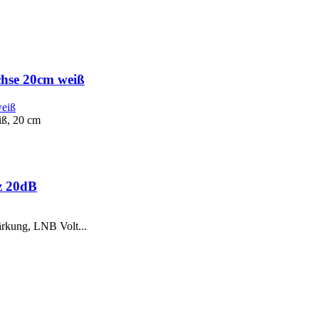
hse 20cm weiß
iß, 20 cm
z 20dB
rkung, LNB Volt...