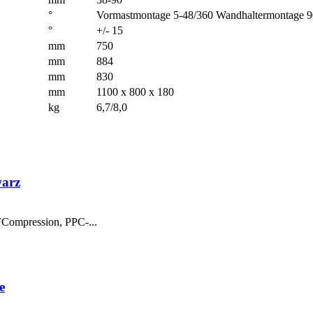
°
Vormastmontage 5-48/360 Wandhaltermontage 9
°
+/- 15
mm
750
mm
884
mm
830
mm
1100 x 800 x 180
kg
6,7/8,0
warz
Compression, PPC-...
e