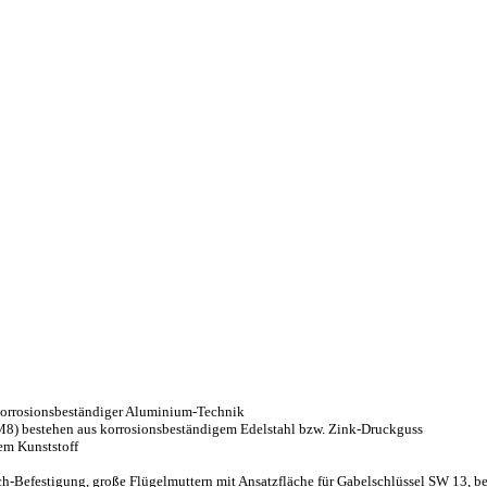
 korrosionsbeständiger Aluminium-Technik
M8) bestehen aus korrosionsbeständigem Edelstahl bzw. Zink-Druckguss
em Kunststoff
h-Befestigung, große Flügelmuttern mit Ansatzfläche für Gabelschlüssel SW 13, b