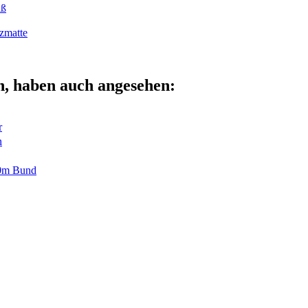
iß
zmatte
n, haben auch angesehen:
r
n
50m Bund