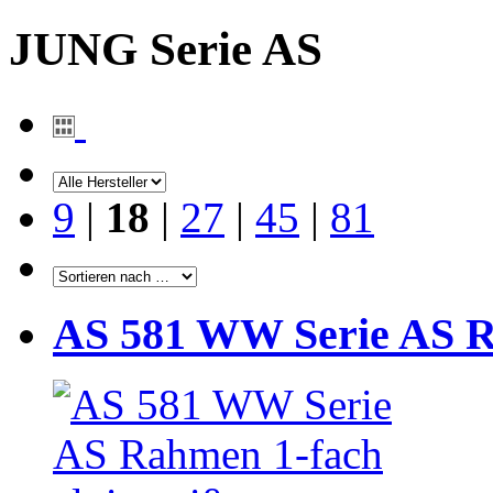
JUNG Serie AS
9
|
18
|
27
|
45
|
81
AS 581 WW Serie AS R