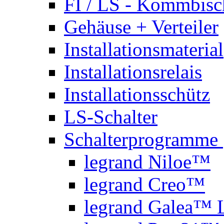
FI / LS - Kommbisc
Gehäuse + Verteiler
Installationsmaterial
Installationsrelais
Installationsschütz
LS-Schalter
Schalterprogramme
legrand Niloe™
legrand Creo™
legrand Galea™ L