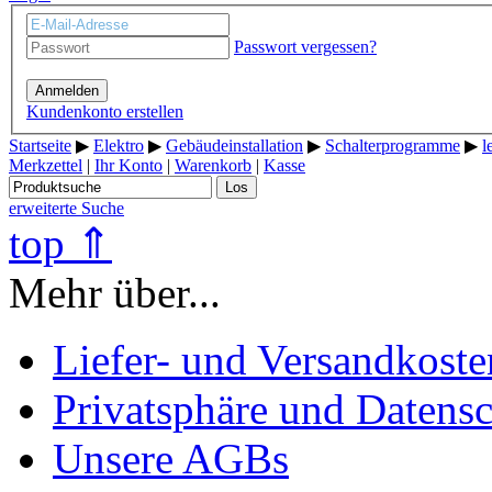
Passwort vergessen?
Anmelden
Kundenkonto erstellen
Startseite
▶
Elektro
▶
Gebäudeinstallation
▶
Schalterprogramme
▶
l
Merkzettel
|
Ihr Konto
|
Warenkorb
|
Kasse
Los
erweiterte Suche
top ⇑
Mehr über...
Liefer- und Versandkoste
Privatsphäre und Datens
Unsere AGBs