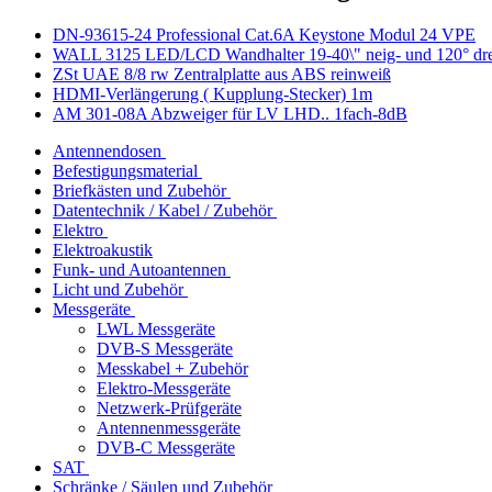
DN-93615-24 Professional Cat.6A Keystone Modul 24 VPE
WALL 3125 LED/LCD Wandhalter 19-40\" neig- und 120° dr
ZSt UAE 8/8 rw Zentralplatte aus ABS reinweiß
HDMI-Verlängerung ( Kupplung-Stecker) 1m
AM 301-08A Abzweiger für LV LHD.. 1fach-8dB
Antennendosen
Befestigungsmaterial
Briefkästen und Zubehör
Datentechnik / Kabel / Zubehör
Elektro
Elektroakustik
Funk- und Autoantennen
Licht und Zubehör
Messgeräte
LWL Messgeräte
DVB-S Messgeräte
Messkabel + Zubehör
Elektro-Messgeräte
Netzwerk-Prüfgeräte
Antennenmessgeräte
DVB-C Messgeräte
SAT
Schränke / Säulen und Zubehör