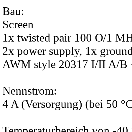
Bau:
Screen
1x twisted pair 100 O/1 M
2x power supply, 1x groun
AWM style 20317 I/II A/B
Nennstrom:
4 A (Versorgung) (bei 50 °
Temperaturbereich von -40 °