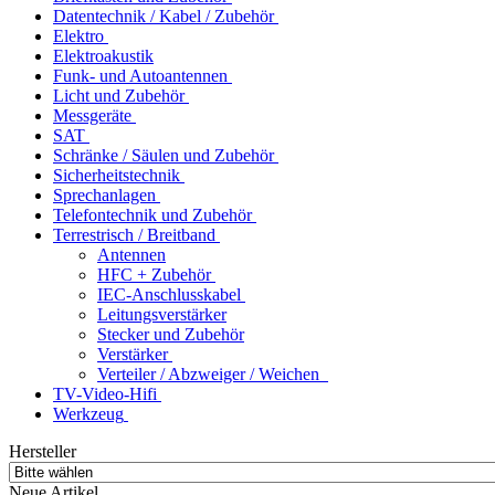
Datentechnik / Kabel / Zubehör
Elektro
Elektroakustik
Funk- und Autoantennen
Licht und Zubehör
Messgeräte
SAT
Schränke / Säulen und Zubehör
Sicherheitstechnik
Sprechanlagen
Telefontechnik und Zubehör
Terrestrisch / Breitband
Antennen
HFC + Zubehör
IEC-Anschlusskabel
Leitungsverstärker
Stecker und Zubehör
Verstärker
Verteiler / Abzweiger / Weichen
TV-Video-Hifi
Werkzeug
Hersteller
Neue Artikel