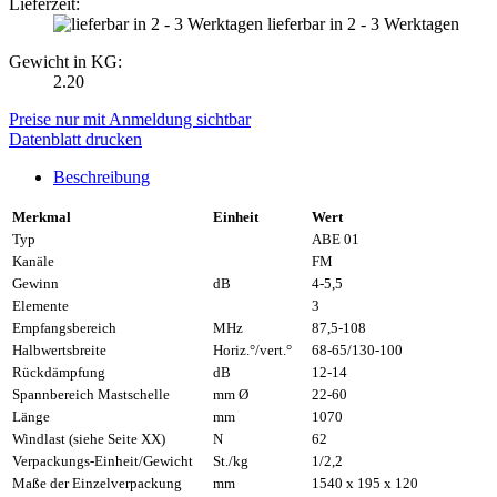
Lieferzeit:
lieferbar in 2 - 3 Werktagen
Gewicht in KG:
2.20
Preise nur mit Anmeldung sichtbar
Datenblatt drucken
Beschreibung
Merkmal
Einheit
Wert
Typ
ABE 01
Kanäle
FM
Gewinn
dB
4-5,5
Elemente
3
Empfangsbereich
MHz
87,5-108
Halbwertsbreite
Horiz.°/vert.°
68-65/130-100
Rückdämpfung
dB
12-14
Spannbereich Mastschelle
mm Ø
22-60
Länge
mm
1070
Windlast (siehe Seite XX)
N
62
Verpackungs-Einheit/Gewicht
St./kg
1/2,2
Maße der Einzelverpackung
mm
1540 x 195 x 120