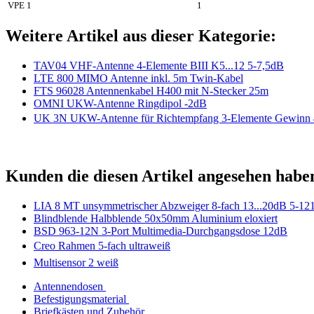
VPE 1
1
Weitere Artikel aus dieser Kategorie:
TAV04 VHF-Antenne 4-Elemente BIII K5...12 5-7,5dB
LTE 800 MIMO Antenne inkl. 5m Twin-Kabel
FTS 96028 Antennenkabel H400 mit N-Stecker 25m
OMNI UKW-Antenne Ringdipol -2dB
UK 3N UKW-Antenne für Richtempfang 3-Elemente Gewinn 4
Kunden die diesen Artikel angesehen habe
LIA 8 MT unsymmetrischer Abzweiger 8-fach 13...20dB 5-1
Blindblende Halbblende 50x50mm Aluminium eloxiert
BSD 963-12N 3-Port Multimedia-Durchgangsdose 12dB
Creo Rahmen 5-fach ultraweiß
Multisensor 2 weiß
Antennendosen
Befestigungsmaterial
Briefkästen und Zubehör