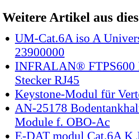
Weitere Artikel aus die
UM-Cat.6A iso A Univers
23900000
INFRALAN® FTPS600 Fel
Stecker RJ45
Keystone-Modul für Vert
AN-25178 Bodentankhalte
Module f. OBO-Ac
E-DAT modul Cat.6A K J