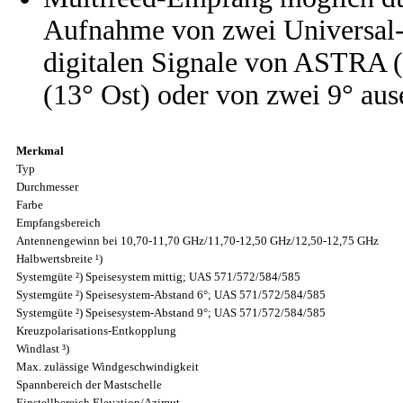
Aufnahme von zwei Universal
digitalen Signale von ASTR
(13° Ost) oder von zwei 9° aus
Merkmal
Typ
Durchmesser
Farbe
Empfangsbereich
Antennengewinn bei 10,70-11,70 GHz/11,70-12,50 GHz/12,50-12,75 GHz
Halbwertsbreite ¹)
Systemgüte ²) Speisesystem mittig; UAS 571/572/584/585
Systemgüte ²) Speisesystem-Abstand 6°; UAS 571/572/584/585
Systemgüte ²) Speisesystem-Abstand 9°; UAS 571/572/584/585
Kreuzpolarisations-Entkopplung
Windlast ³)
Max. zulässige Windgeschwindigkeit
Spannbereich der Mastschelle
Einstellbereich Elevation/Azimut