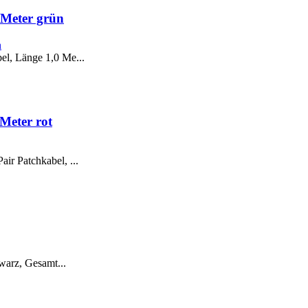
 Meter grün
l, Länge 1,0 Me...
Meter rot
r Patchkabel, ...
warz, Gesamt...