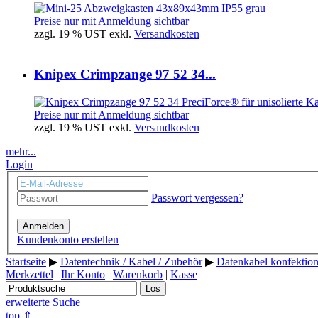
Preise nur mit Anmeldung sichtbar
zzgl. 19 % UST exkl.
Versandkosten
Knipex Crimpzange 97 52 34...
Preise nur mit Anmeldung sichtbar
zzgl. 19 % UST exkl.
Versandkosten
mehr...
Login
Passwort vergessen?
Anmelden
Kundenkonto erstellen
Startseite
▶
Datentechnik / Kabel / Zubehör
▶
Datenkabel konfektion
Merkzettel
|
Ihr Konto
|
Warenkorb
|
Kasse
Los
erweiterte Suche
top ⇑