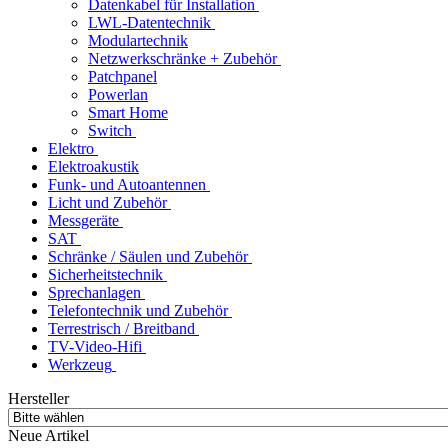
Datenkabel für Installation
LWL-Datentechnik
Modulartechnik
Netzwerkschränke + Zubehör
Patchpanel
Powerlan
Smart Home
Switch
Elektro
Elektroakustik
Funk- und Autoantennen
Licht und Zubehör
Messgeräte
SAT
Schränke / Säulen und Zubehör
Sicherheitstechnik
Sprechanlagen
Telefontechnik und Zubehör
Terrestrisch / Breitband
TV-Video-Hifi
Werkzeug
Hersteller
Neue Artikel