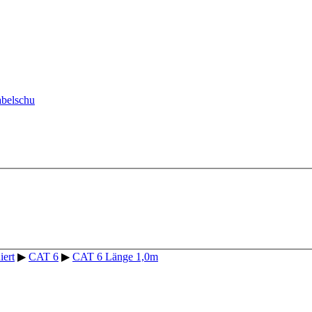
iert
▶
CAT 6
▶
CAT 6 Länge 1,0m