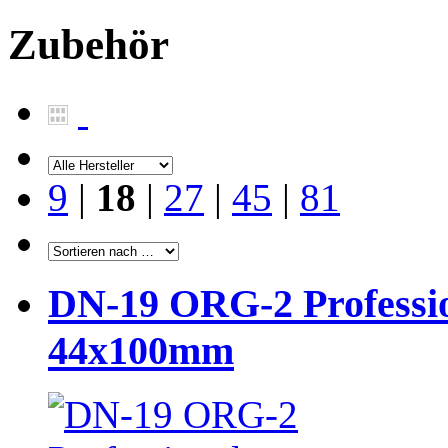
Zubehör
9
|
18
|
27
|
45
|
81
DN-19 ORG-2 Professi
44x100mm