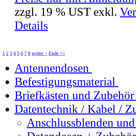
zzgl. 19 % UST exkl.
Ver
Details
1
2
3
4
5
6
7
8
weiter >
Ende >>
Antennendosen
Befestigungsmaterial
Briefkästen und Zubehör
Datentechnik / Kabel / Z
Anschlussblenden und