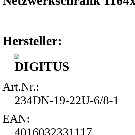
Netzwerkschrank 1164
Hersteller:
Art.Nr.:
234DN-19-22U-6/8-1
EAN:
4016032331117