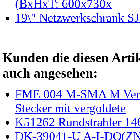
(BxHxT: 600x730x
19\" Netzwerkschrank SJ
Kunden die diesen Arti
auch angesehen:
FME 004 M-SMA M Verb
Stecker mit vergoldete
K51262 Rundstrahler 1
DK-39041-U A-I-DQ(ZN