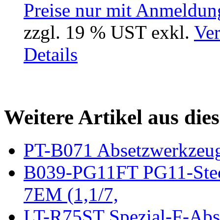
Preise nur mit Anmeldung
zzgl. 19 % UST exkl.
Ver
Details
Weitere Artikel aus die
PT-B071 Absetzwerkzeug 
B039-PG11FT PG11-Stecke
7EM (1,1/7,
LT-R75ST Spezial-F-Abs