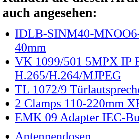
auch angesehen:
IDLB-SINM40-MNOO6-8
40mm
VK 1099/501 5MPX IP 
H.265/H.264/MJPEG
TL 1072/9 Türlautsprech
2 Clamps 110-220mm X
EMK 09 Adapter IEC-Buch
Antennendosen