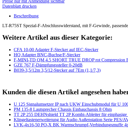
Preise nur mit Anmeldung sichtbar
Datenblatt drucken
Beschreibung
LT-R75ST Spezial-F-Abschlusswiderstand, mit F-Gewinde, passend
Weitere Artikel aus dieser Kategorie:
CFA 10-00 Adapter F-Stecker auf IEC-Stecker
HQ Adapter BNC-Buchse/F-Stecker
F-MINI-TD QM 4.5 SHORT TRUE DROP rot Compression F-S
GZE 767 F-Dämpfungssteller 0-20dB
B039-3,5/12m 3,5/12-Stecker auf 7Em (1,1/7,3)
Kunden die diesen Artikel angesehen habe
U 125 Signalumsetzer IP nach UKW Einschubmodul für U 100
PM 135-8 Lautsprecher Chassis Einbauchassis 8 Ohm
TT 2P 255 DEHNshield TT 2P Kombi-Ableiter für einphasige
Klingeltastenerweiterung für Audio Außenstation Serie PES/
LVK-4x16-50 PO-X BK Warmschrumpf-Verbindungsmuffe 4