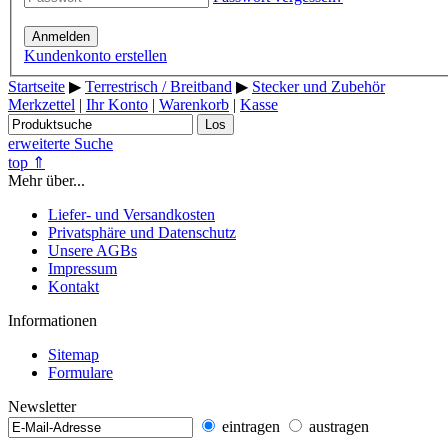
Anmelden
Kundenkonto erstellen
Startseite
▶
Terrestrisch / Breitband
▶
Stecker und Zubehör
Merkzettel
|
Ihr Konto
|
Warenkorb
|
Kasse
Los
erweiterte Suche
top ⇑
Mehr über...
Liefer- und Versandkosten
Privatsphäre und Datenschutz
Unsere AGBs
Impressum
Kontakt
Informationen
Sitemap
Formulare
Newsletter
eintragen
austragen