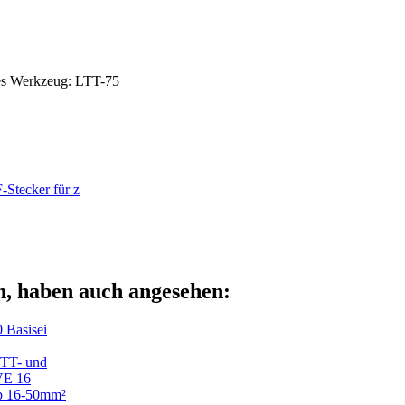
es Werkzeug: LTT-75
tecker für z
n, haben auch angesehen:
 Basisei
 TT- und
AVE 16
p 16-50mm²