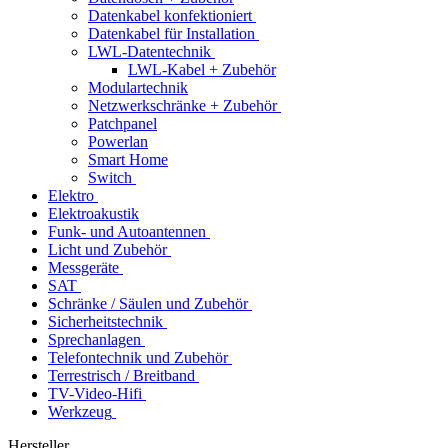
Datenkabel konfektioniert
Datenkabel für Installation
LWL-Datentechnik
LWL-Kabel + Zubehör
Modulartechnik
Netzwerkschränke + Zubehör
Patchpanel
Powerlan
Smart Home
Switch
Elektro
Elektroakustik
Funk- und Autoantennen
Licht und Zubehör
Messgeräte
SAT
Schränke / Säulen und Zubehör
Sicherheitstechnik
Sprechanlagen
Telefontechnik und Zubehör
Terrestrisch / Breitband
TV-Video-Hifi
Werkzeug
Hersteller