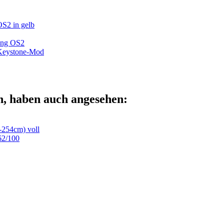
S2 in gelb
ung OS2
Keystone-Mod
n, haben auch angesehen:
254cm) voll
62/100