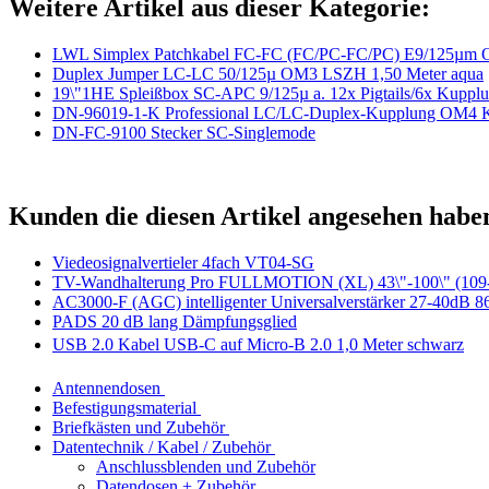
Weitere Artikel aus dieser Kategorie:
LWL Simplex Patchkabel FC-FC (FC/PC-FC/PC) E9/125µm O
Duplex Jumper LC-LC 50/125µ OM3 LSZH 1,50 Meter aqua
19\"1HE Spleißbox SC-APC 9/125µ a. 12x Pigtails/6x Kuppl
DN-96019-1-K Professional LC/LC-Duplex-Kupplung OM4 
DN-FC-9100 Stecker SC-Singlemode
Kunden die diesen Artikel angesehen habe
Viedeosignalvertieler 4fach VT04-SG
TV-Wandhalterung Pro FULLMOTION (XL) 43\"-100\" (109-
AC3000-F (AGC) intelligenter Universalverstärker 27-40dB 8
PADS 20 dB lang Dämpfungsglied
USB 2.0 Kabel USB-C auf Micro-B 2.0 1,0 Meter schwarz
Antennendosen
Befestigungsmaterial
Briefkästen und Zubehör
Datentechnik / Kabel / Zubehör
Anschlussblenden und Zubehör
Datendosen + Zubehör