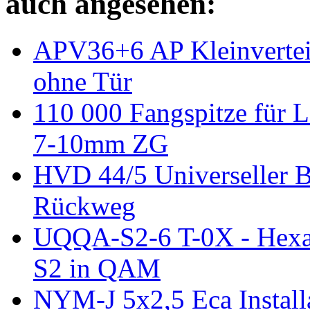
auch angesehen:
APV36+6 AP Kleinverteil
ohne Tür
110 000 Fangspitze für L
7-10mm ZG
HVD 44/5 Universeller B
Rückweg
UQQA-S2-6 T-0X - Hexa 
S2 in QAM
NYM-J 5x2,5 Eca Install