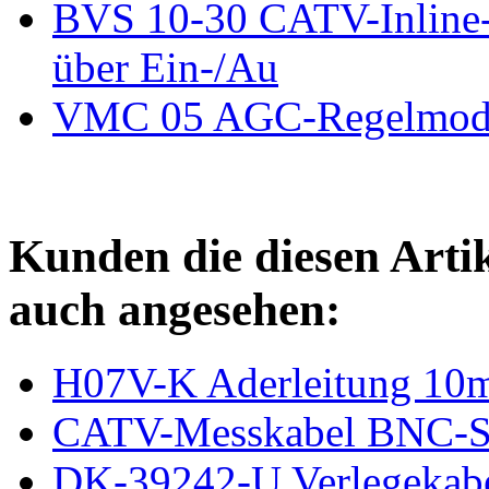
BVS 10-30 CATV-Inline-
über Ein-/Au
VMC 05 AGC-Regelmodu
Kunden die diesen Arti
auch angesehen:
H07V-K Aderleitung 10mm
CATV-Messkabel BNC-St
DK-39242-U Verlegekab