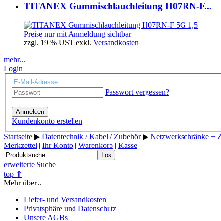
TITANEX Gummischlauchleitung H07RN-F...
Preise nur mit Anmeldung sichtbar
zzgl. 19 % UST exkl.
Versandkosten
mehr...
Login
Passwort vergessen?
Anmelden
Kundenkonto erstellen
Startseite
▶
Datentechnik / Kabel / Zubehör
▶
Netzwerkschränke + 
Merkzettel
|
Ihr Konto
|
Warenkorb
|
Kasse
Los
erweiterte Suche
top ⇑
Mehr über...
Liefer- und Versandkosten
Privatsphäre und Datenschutz
Unsere AGBs