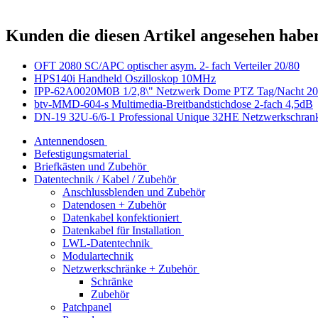
Kunden die diesen Artikel angesehen habe
OFT 2080 SC/APC optischer asym. 2- fach Verteiler 20/80
HPS140i Handheld Oszilloskop 10MHz
IPP-62A0020M0B 1/2,8\" Netzwerk Dome PTZ Tag/Nacht 
btv-MMD-604-s Multimedia-Breitbandstichdose 2-fach 4,5dB
DN-19 32U-6/6-1 Professional Unique 32HE Netzwerkschran
Antennendosen
Befestigungsmaterial
Briefkästen und Zubehör
Datentechnik / Kabel / Zubehör
Anschlussblenden und Zubehör
Datendosen + Zubehör
Datenkabel konfektioniert
Datenkabel für Installation
LWL-Datentechnik
Modulartechnik
Netzwerkschränke + Zubehör
Schränke
Zubehör
Patchpanel