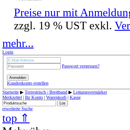
Preise nur mit Anmeldung
zzgl. 19 % UST exkl.
Ver
mehr...
Login
Passwort vergessen?
Anmelden
Kundenkonto erstellen
Startseite
▶
Terrestrisch / Breitband
▶
Leitungsverstärker
Merkzettel
|
Ihr Konto
|
Warenkorb
|
Kasse
Los
erweiterte Suche
top ⇑