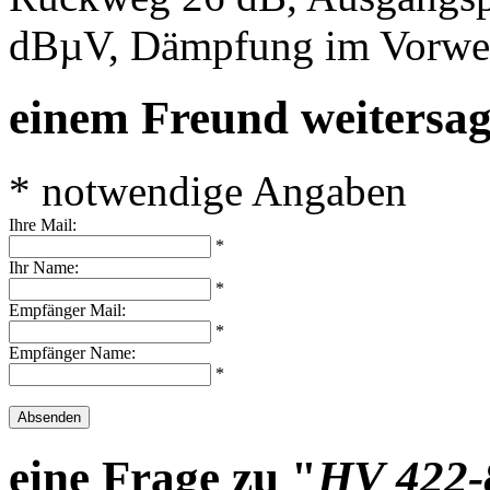
dBµV, Dämpfung im Vorweg
einem Freund weitersa
* notwendige Angaben
Ihre Mail:
*
Ihr Name:
*
Empfänger Mail:
*
Empfänger Name:
*
Absenden
eine Frage zu "
HV 422-8