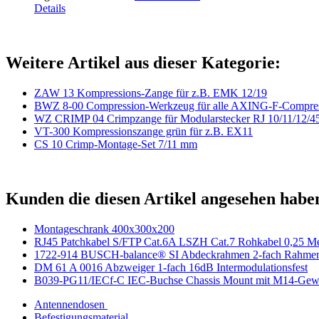
Details
Weitere Artikel aus dieser Kategorie:
ZAW 13 Kompressions-Zange für z.B. EMK 12/19
BWZ 8-00 Compression-Werkzeug für alle AXING-F-Compres
WZ CRIMP 04 Crimpzange für Modularstecker RJ 10/11/12/4
VT-300 Kompressionszange grün für z.B. EX11
CS 10 Crimp-Montage-Set 7/11 mm
Kunden die diesen Artikel angesehen habe
Montageschrank 400x300x200
RJ45 Patchkabel S/FTP Cat.6A LSZH Cat.7 Rohkabel 0,25 Me
1722-914 BUSCH-balance® SI Abdeckrahmen 2-fach Rahmen
DM 61 A 0016 Abzweiger 1-fach 16dB Intermodulationsfest
B039-PG11/IECf-C IEC-Buchse Chassis Mount mit M14-Gew.
Antennendosen
Befestigungsmaterial