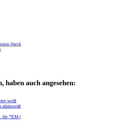
sion-Steck
5
n, haben auch angesehen:
ter weiß
 alpinweiß
 für 7EM (