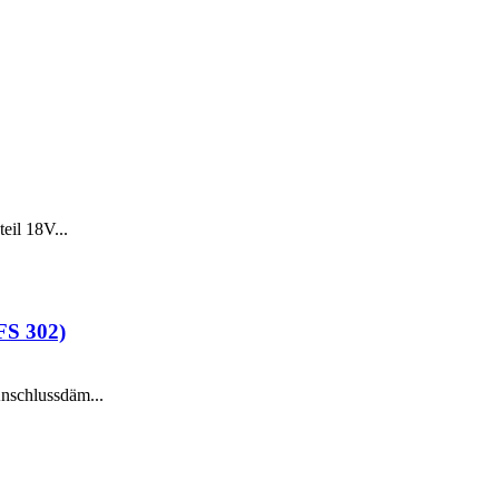
eil 18V...
FS 302)
nschlussdäm...