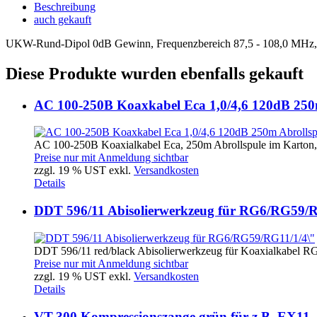
Beschreibung
auch gekauft
UKW-Rund-Dipol 0dB Gewinn, Frequenzbereich 87,5 - 108,0 MHz,
Diese Produkte wurden ebenfalls gekauft
AC 100-250B Koaxkabel Eca 1,0/4,6 120dB 250
AC 100-250B Koaxialkabel Eca, 250m Abrollspule im Karton, 
Preise nur mit Anmeldung sichtbar
zzgl. 19 % UST exkl.
Versandkosten
Details
DDT 596/11 Abisolierwerkzeug für RG6/RG59/R
DDT 596/11 red/black Abisolierwerkzeug für Koaxialkabel RG
Preise nur mit Anmeldung sichtbar
zzgl. 19 % UST exkl.
Versandkosten
Details
VT-300 Kompressionszange grün für z.B. EX11