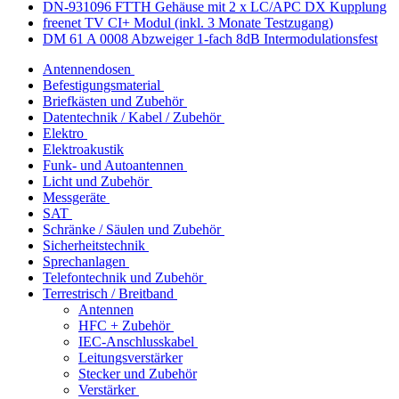
DN-931096 FTTH Gehäuse mit 2 x LC/APC DX Kupplung
freenet TV CI+ Modul (inkl. 3 Monate Testzugang)
DM 61 A 0008 Abzweiger 1-fach 8dB Intermodulationsfest
Antennendosen
Befestigungsmaterial
Briefkästen und Zubehör
Datentechnik / Kabel / Zubehör
Elektro
Elektroakustik
Funk- und Autoantennen
Licht und Zubehör
Messgeräte
SAT
Schränke / Säulen und Zubehör
Sicherheitstechnik
Sprechanlagen
Telefontechnik und Zubehör
Terrestrisch / Breitband
Antennen
HFC + Zubehör
IEC-Anschlusskabel
Leitungsverstärker
Stecker und Zubehör
Verstärker