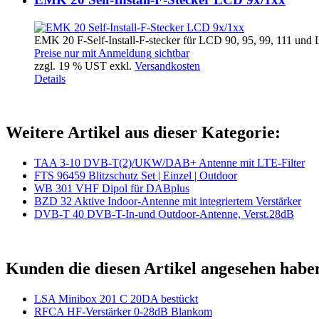
EMK 20 F-Self-Install-F-stecker für LCD 90, 95, 99, 111 und 
Preise nur mit Anmeldung sichtbar
zzgl. 19 % UST exkl.
Versandkosten
Details
Weitere Artikel aus dieser Kategorie:
TAA 3-10 DVB-T(2)/UKW/DAB+ Antenne mit LTE-Filter
FTS 96459 Blitzschutz Set | Einzel | Outdoor
WB 301 VHF Dipol für DABplus
BZD 32 Aktive Indoor-Antenne mit integriertem Verstärker
DVB-T 40 DVB-T-In-und Outdoor-Antenne, Verst.28dB
Kunden die diesen Artikel angesehen habe
LSA Minibox 201 C 20DA bestückt
RFCA HF-Verstärker 0-28dB Blankom