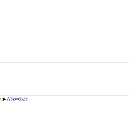
en
▶
Abzweiger