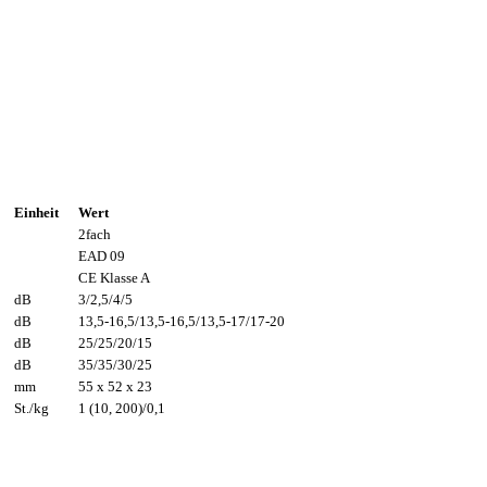
Einheit
Wert
2fach
EAD 09
CE Klasse A
dB
3/2,5/4/5
dB
13,5-16,5/13,5-16,5/13,5-17/17-20
dB
25/25/20/15
dB
35/35/30/25
mm
55 x 52 x 23
St./kg
1 (10, 200)/0,1