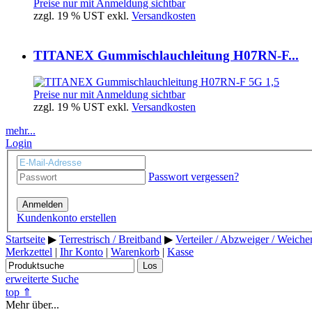
Preise nur mit Anmeldung sichtbar
zzgl. 19 % UST exkl.
Versandkosten
TITANEX Gummischlauchleitung H07RN-F...
Preise nur mit Anmeldung sichtbar
zzgl. 19 % UST exkl.
Versandkosten
mehr...
Login
Passwort vergessen?
Anmelden
Kundenkonto erstellen
Startseite
▶
Terrestrisch / Breitband
▶
Verteiler / Abzweiger / Weich
Merkzettel
|
Ihr Konto
|
Warenkorb
|
Kasse
Los
erweiterte Suche
top ⇑
Mehr über...