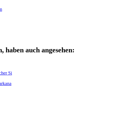
m
n, haben auch angesehen:
her Si
arkana